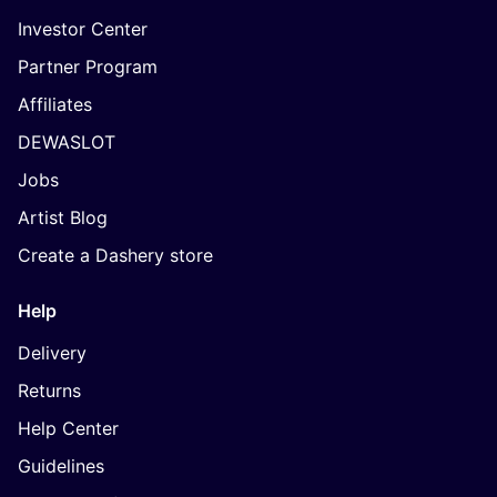
Investor Center
Partner Program
Affiliates
DEWASLOT
Jobs
Artist Blog
Create a Dashery store
Help
Delivery
Returns
Help Center
Guidelines