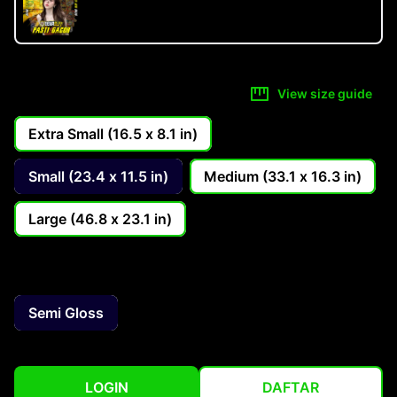
Heavy poster paper, semigloss finish
Size
View size guide
Extra Small (16.5 x 8.1 in)
Small (23.4 x 11.5 in)
Medium (33.1 x 16.3 in)
Large (46.8 x 23.1 in)
Finish
Semi Gloss
LOGIN
DAFTAR