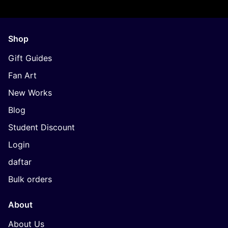
Copyright Infringement Policy
Shop
Gift Guides
Fan Art
New Works
Blog
Student Discount
Login
daftar
Bulk orders
About
About Us