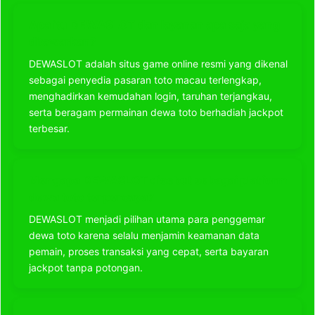
Apa itu DEWASLOT dan layanan apa saja yang
ditawarkan?
DEWASLOT adalah situs game online resmi yang dikenal
sebagai penyedia pasaran toto macau terlengkap,
menghadirkan kemudahan login, taruhan terjangkau,
serta beragam permainan dewa toto berhadiah jackpot
terbesar.
Mengapa DEWASLOT disebut sebagai platform
dewa toto terpercaya?
DEWASLOT menjadi pilihan utama para penggemar
dewa toto karena selalu menjamin keamanan data
pemain, proses transaksi yang cepat, serta bayaran
jackpot tanpa potongan.