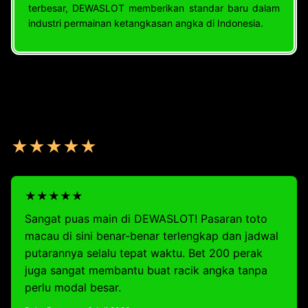
terbesar, DEWASLOT memberikan standar baru dalam
industri permainan ketangkasan angka di Indonesia.
Ulasan Member DEWASLOT login dengan
link alternatif Terbaru 2026
1949 Rating - DEWASLOT situs
★★★★★
dewa toto macau terlengkap
★★★★★
Sangat puas main di DEWASLOT! Pasaran toto
macau di sini benar-benar terlengkap dan jadwal
putarannya selalu tepat waktu. Bet 200 perak
juga sangat membantu buat racik angka tanpa
perlu modal besar.