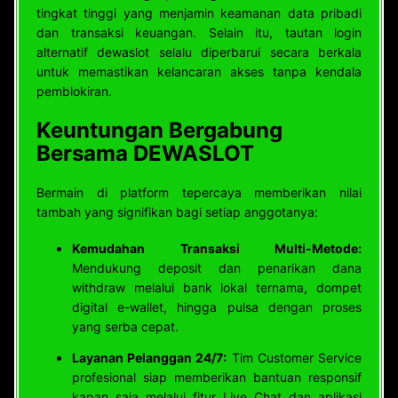
tingkat tinggi yang menjamin keamanan data pribadi
dan transaksi keuangan. Selain itu, tautan login
alternatif dewaslot selalu diperbarui secara berkala
untuk memastikan kelancaran akses tanpa kendala
pemblokiran.
Keuntungan Bergabung
Bersama DEWASLOT
Bermain di platform tepercaya memberikan nilai
tambah yang signifikan bagi setiap anggotanya:
Kemudahan Transaksi Multi-Metode:
Mendukung deposit dan penarikan dana
withdraw melalui bank lokal ternama, dompet
digital e-wallet, hingga pulsa dengan proses
yang serba cepat.
Layanan Pelanggan 24/7:
Tim Customer Service
profesional siap memberikan bantuan responsif
kapan saja melalui fitur Live Chat dan aplikasi