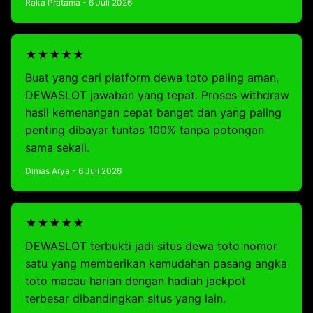
Raka Pratama - 6 Juli 2026
★★★★★
Buat yang cari platform dewa toto paling aman,
DEWASLOT jawaban yang tepat. Proses withdraw
hasil kemenangan cepat banget dan yang paling
penting dibayar tuntas 100% tanpa potongan
sama sekali.
Dimas Arya - 6 Juli 2026
★★★★★
DEWASLOT terbukti jadi situs dewa toto nomor
satu yang memberikan kemudahan pasang angka
toto macau harian dengan hadiah jackpot
terbesar dibandingkan situs yang lain.