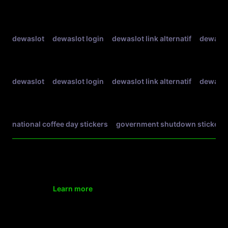
Related Tags
dewaslot
Tags
dewaslot
dewaslot login
dewaslot link alternatif
dewaslot
All Product Tags
dewaslot
dewaslot login
dewaslot link alternatif
dewaslot
Trending topics
national coffee day stickers
government shutdown stickers
Worldwide Shipping
Available as standard or express delivery
Learn more
- opens in new DEWASLOT LINK or tab
Secure Payments