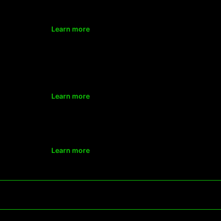
100% Secure Payment with 256-bit SSL
encryption
Learn more
- opens in new DEWASLOT LINK or tab
Free Return
Exchange or money back guarantee for all
orders
Learn more
- opens in new DEWASLOT LINK or tab
Local Support
24/7 Dedicated support
Learn more
- opens in new DEWASLOT LINK or tab
Report Content