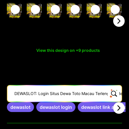
Art Print
Photographic Print
Desk Mat
Canvas Print
Framed Art Print
Postcard
C
$22.26
$13.75
$41.58
$66.20
$141.08
$1.51
View this design on +9 products
Looking for something different?
Search below.
DEWASLOT: Login Situs Dewa Toto Macau Terlengkap Bet 20
dewaslot
dewaslot login
dewaslot link alternat